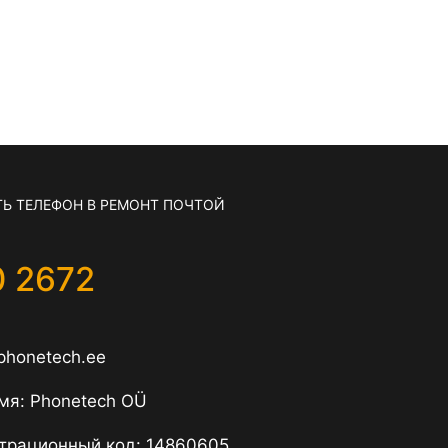
Ь ТЕЛЕФОН В РЕМОНТ ПОЧТОЙ
0 2672
phonetech.ee
мя: Phonetech OÜ
трационный код: 14860605