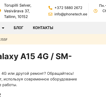
Torupilli Selver,
Пн.-
+372 5880 2672
Vesivärava 37,
Сб
info@phonetech.ee
Tallinn, 10152
БЛОГ
КОНТАКТЫ
A155F
laxy A15 4G / SM-
5 4G или другой ремонт? Обращайтесь!
, используя современное оборудование
е работы.
2