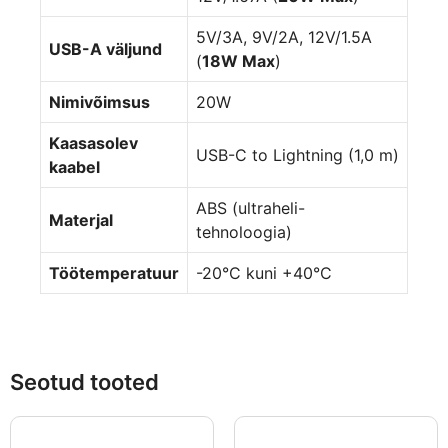
5V/3A, 9V/2A, 12V/1.5A
USB-A väljund
(
18W Max
)
Nimivõimsus
20W
Kaasasolev
USB-C to Lightning (1,0 m)
kaabel
ABS (ultraheli-
Materjal
tehnoloogia)
Töötemperatuur
-20°C kuni +40°C
Seotud tooted