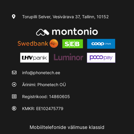
Torupilli Selver, Vesivärava 37, Tallinn, 10152
info@phonetech.ee
Ärinimi: Phonetech OÜ
Registrikood: 14860605
KMKR: EE102475779
Mobiiltelefonide välimuse klassid