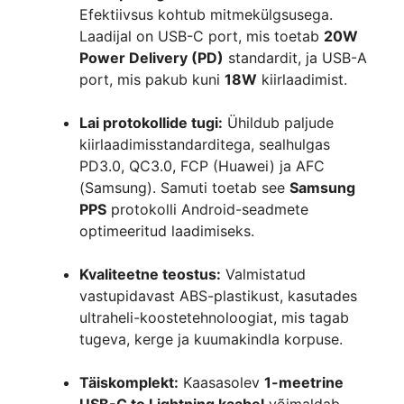
Efektiivsus kohtub mitmekülgsusega.
Laadijal on USB-C port, mis toetab
20W
Power Delivery (PD)
standardit, ja USB-A
port, mis pakub kuni
18W
kiirlaadimist.
Lai protokollide tugi:
Ühildub paljude
kiirlaadimisstandarditega, sealhulgas
PD3.0, QC3.0, FCP (Huawei) ja AFC
(Samsung). Samuti toetab see
Samsung
PPS
protokolli Android-seadmete
optimeeritud laadimiseks.
Kvaliteetne teostus:
Valmistatud
vastupidavast ABS-plastikust, kasutades
ultraheli-koostetehnoloogiat, mis tagab
tugeva, kerge ja kuumakindla korpuse.
Täiskomplekt:
Kaasasolev
1-meetrine
USB-C to Lightning kaabel
võimaldab