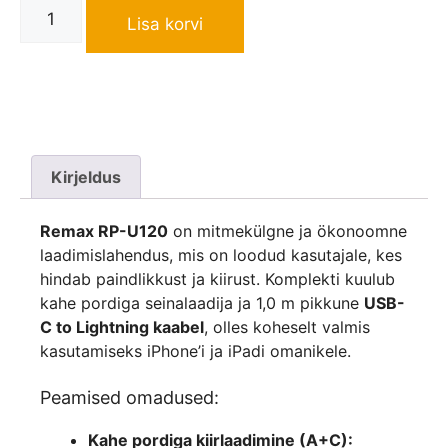
Lisa korvi
Kirjeldus
Remax RP-U120
on mitmekülgne ja ökonoomne
laadimislahendus, mis on loodud kasutajale, kes
hindab paindlikkust ja kiirust. Komplekti kuulub
kahe pordiga seinalaadija ja 1,0 m pikkune
USB-
C to Lightning kaabel
, olles koheselt valmis
kasutamiseks iPhone’i ja iPadi omanikele.
Peamised omadused:
Kahe pordiga kiirlaadimine (A+C):