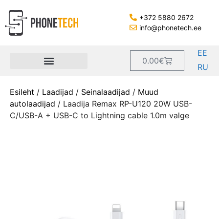
+372 5880 2672
info@phonetech.ee
EE
0.00
€
RU
Esileht
/
Laadijad
/
Seinalaadijad
/
Muud
autolaadijad
/ Laadija Remax RP-U120 20W USB-
C/USB-A + USB-C to Lightning cable 1.0m valge