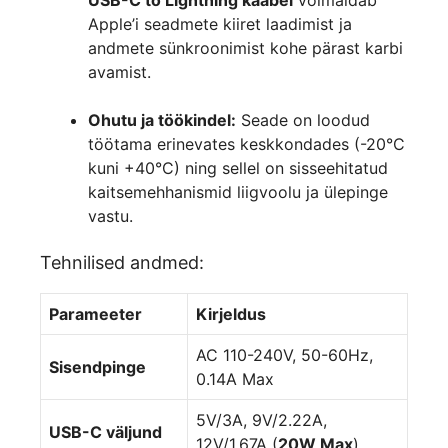
Apple’i seadmete kiiret laadimist ja
andmete sünkroonimist kohe pärast karbi
avamist.
Ohutu ja töökindel:
Seade on loodud
töötama erinevates keskkondades (-20°C
kuni +40°C) ning sellel on sisseehitatud
kaitsemehhanismid liigvoolu ja ülepinge
vastu.
Tehnilised andmed:
Parameeter
Kirjeldus
AC 110-240V, 50-60Hz,
Sisendpinge
0.14A Max
5V/3A, 9V/2.22A,
USB-C väljund
12V/1.67A (
20W Max
)