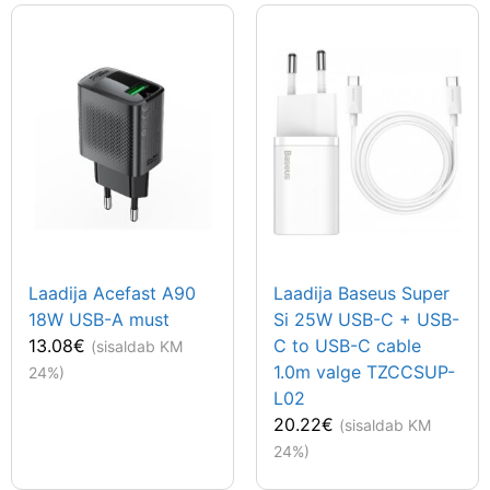
Laadija Acefast A90
Laadija Baseus Super
18W USB-A must
Si 25W USB-C + USB-
13.08
€
C to USB-C cable
(sisaldab KM
1.0m valge TZCCSUP-
24%)
L02
20.22
€
(sisaldab KM
24%)