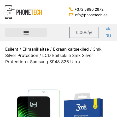
+372 5880 2672
info@phonetech.ee
EE
0.00
€
RU
Esileht
/
Ekraanikaitse
/
Ekraanikaitsekiled
/
3mk
Silver Protection
/ LCD kaitsekile 3mk Silver
Protection+ Samsung S948 S26 Ultra