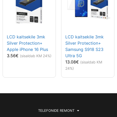
LCD kaitsekile 3mk
LCD kaitsekile 3mk
Silver Protection+
Silver Protection+
Apple iPhone 16 Plus
Samsung S918 S23
3.56
€
Ultra 5G
(sisaldab KM 24%)
13.08
€
(sisaldab KM
24%)
TELEFONIDE REMONT