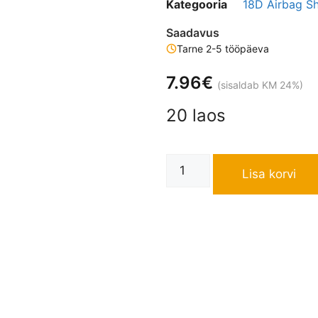
Kategooria
18D Airbag S
Saadavus
Tarne 2-5 tööpäeva
7.96
€
(sisaldab KM 24%)
20 laos
Lisa korvi