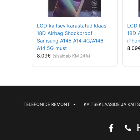
LCD kaitsev karastatud klaas
LCD k
18D Airbag Shockproof
18D 
Samsung A145 A14 4G/A146
iPhon
A14 5G must
8.09
8.09
€
(sisaldab KM 24%)
TELEFONIDE REMONT
KAITSEKLAASIDE JA KAIT