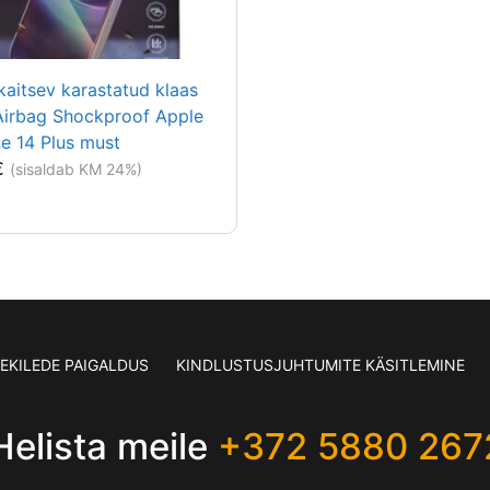
aitsev karastatud klaas
Airbag Shockproof Apple
e 14 Plus must
€
(sisaldab KM 24%)
SEKILEDE PAIGALDUS
KINDLUSTUSJUHTUMITE KÄSITLEMINE
Helista meile
+372 5880 267