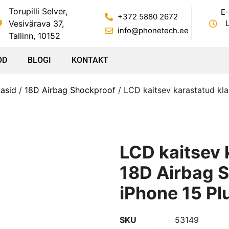
Torupilli Selver,
E-
+372 5880 2672
Vesivärava 37,
L
info@phonetech.ee
Tallinn, 10152
OD
BLOGI
KONTAKT
aasid
/
18D Airbag Shockproof
/ LCD kaitsev karastatud kl
LCD kaitsev 
18D Airbag 
iPhone 15 Pl
SKU
53149