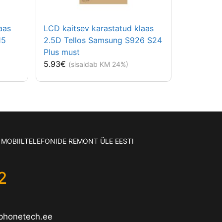
aas
LCD kaitsev karastatud klaas
15
2.5D Tellos Samsung S926 S24
Plus must
5.93
€
(sisaldab KM 24%)
MOBIILTELEFONIDE REMONT ÜLE EESTI
2
phonetech.ee