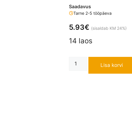
Saadavus
Tarne 2-5 tööpäeva
5.93
€
(sisaldab KM 24%)
14 laos
Lisa korvi