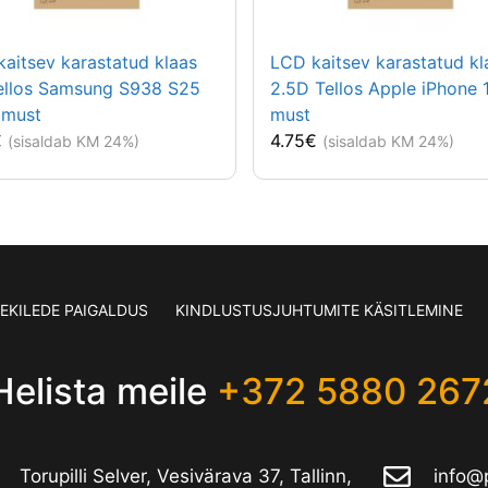
aitsev karastatud klaas
LCD kaitsev karastatud kl
ellos Samsung S938 S25
2.5D Tellos Apple iPhone 
 must
must
€
4.75
€
(sisaldab KM 24%)
(sisaldab KM 24%)
SEKILEDE PAIGALDUS
KINDLUSTUSJUHTUMITE KÄSITLEMINE
Helista meile
+372 5880 267
Torupilli Selver, Vesivärava 37, Tallinn,
info@