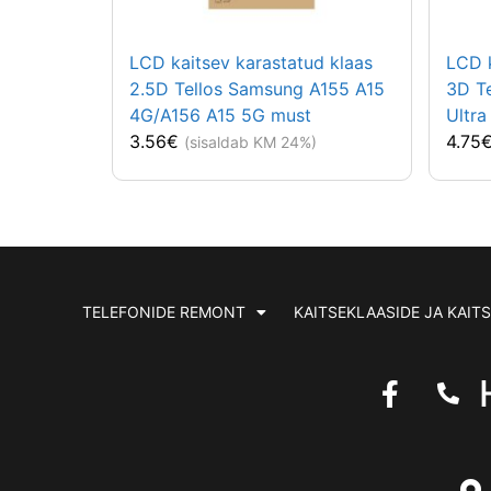
LCD kaitsev karastatud klaas
LCD k
2.5D Tellos Samsung A155 A15
3D T
4G/A156 A15 5G must
Ultra
3.56
€
4.75
(sisaldab KM 24%)
TELEFONIDE REMONT
KAITSEKLAASIDE JA KAIT