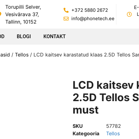
Torupilli Selver,
E-
+372 5880 2672
Vesivärava 37,
L
info@phonetech.ee
Tallinn, 10152
OD
BLOGI
KONTAKT
aasid
/
Tellos
/ LCD kaitsev karastatud klaas 2.5D Tellos 
LCD kaitsev 
2.5D Tellos
must
SKU
57782
Kategooria
Tellos